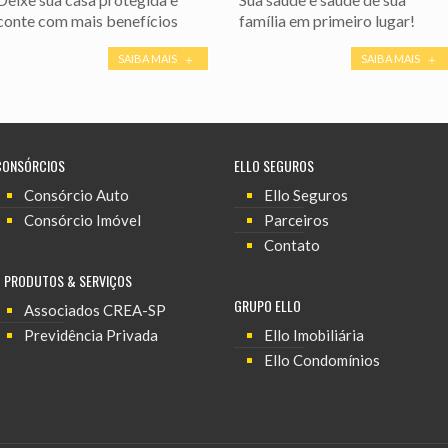
conte com mais benefícios
família em primeiro lugar!
SAIBA MAIS
SAIBA MAIS
CONSÓRCIOS
ELLO SEGUROS
Consórcio Auto
Ello Seguros
Consórcio Imóvel
Parceiros
Contato
+ PRODUTOS & SERVIÇOS
GRUPO ELLO
Associados CREA-SP
Previdência Privada
Ello Imobiliária
Ello Condomínios