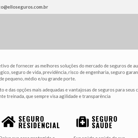
o@elloseguros.com.br
etivo de fornecer as melhores soluções do mercado de seguros de aut
co, seguro de vida, previdência, risco de engenharia, seguro garant
 de pequeno, médio e/ou grande porte.
o e das opções mais adequadas e vantajosas de seguros para seus cl
te treinada, que sempre visa agilidade e transparência
SEGURO
SEGURO
.
.
RESIDENCIAL
SAÚDE
Deixe sua casa protegida e
Sua saúde e saúde de sua