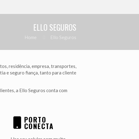
ELLO SEGUROS
Home
Ello Seguros
os, residência, empresa, transportes,
ia e seguro fiança, tanto para cliente
ientes, a Ello Seguros conta com
PORTO
.
CONECTA
Use seu celular com muito