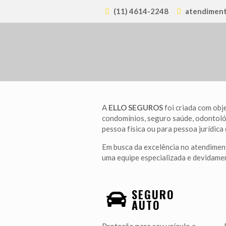
(11) 4614-2248
atendiment
A
ELLO SEGUROS
foi criada com obj
condomínios, seguro saúde, odontológi
pessoa física ou para pessoa jurídica
Em busca da excelência no atendiment
uma equipe especializada e devidamen
SEGURO
.
AUTO
Proteção para seu veículo e